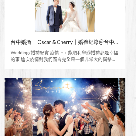
台中婚攝｜ Oscar & Cherry｜婚禮紀錄＠台中萊特維庭/美式婚禮
Wedding/婚禮紀實 疫情下，能順利舉辦婚禮都是幸福
的事 這次疫情對我們而言完全是一個非常大的衝擊，
但保持一樣的熱忱與拍攝是相當重要的希望未來的每
一場都能如期舉行新人也辛苦了 ＋Photographer
＋ Jason Chien 簡孑婚紗/婚禮平面攝影＋MUA＋
Elena C. Makeup & Hair Artist＋Wedding Layout＋
L.Design Studio - 艾莉婚禮工作室＋Location＋ 萊特
薇庭 Light Wedding ====Copyright ⓒ Jason Chien
Photography Studio. ALL Rights==== 觀賞更多作品：
https://www.jcstudio.com.tw/IG：
https://www.instagram.com/jasonchien823/