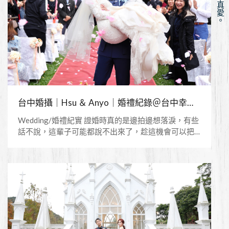
台中婚攝｜Hsu ＆ Anyo｜婚禮紀錄＠台中幸福莊園/戶外美式婚禮
Wedding/婚禮紀實 證婚時真的是邊拍邊想落淚，有些
話不說，這輩子可能都說不出來了，趁這機會可以把
所有內心的話全都吐露，攝影師或許在場只是個外
人，但透過內心震盪與感知，希望能拍出一段故事 謝
謝你們給我如此特別有意義且難忘的婚禮 ＋
Photographer＋ Jason Chien 簡孑婚紗/婚禮平面攝影
+Wedding Dress+ My Dear手工婚紗 ====Copyright
ⓒ Jason Chien Photography Studio. ALL Rights====
觀賞更多作品：https://www.jcstudio.com.tw/IG：
https://www.instagram.com/jasonchien823/