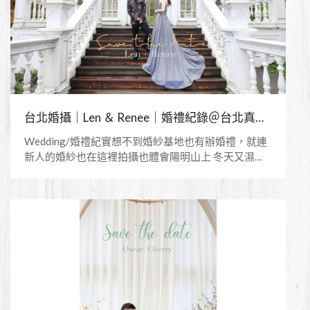
台北婚攝｜Len ＆ Renee｜婚禮紀錄＠台北真愛桃花源
Wedding/婚禮紀實想不到婚紗基地也有辦婚禮，就連
新人的婚紗也在這裡拍攝也體會陽明山上 冬天又濕又
冷的天氣當天以為酷酷的新人有點距離相處過後 覺得
親切又可愛呢～ ＋Photographer＋ Jason Chien 簡孑
婚紗/婚禮平面攝影 ====Copyright ⓒ Jason Chien
Photography Studio. ALL Rights==== 觀賞更多作品：
https://www.jcstudio.com.tw/IG：
https://www.instagram.com/jasonchien823/