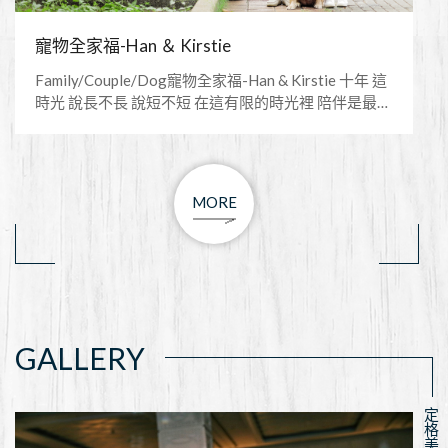
寵物全家福-Han ＆ Kirstie
Family/Couple/Dog寵物全家福-Han & Kirstie 十年 這
時光 說長不長 說短不短 在這有限的時光裡 陪伴是最好
的方式 曾經因為當天需要婚攝，沒能陪伴愛犬最後一
路的我，總有很多遺憾，總覺得為她少做了很多，忙
碌壓榨著生活，天生膽小的她警覺性極高，怕生之
餘，對於外出散步也是害怕著車水馬龍的聲音，一出
MORE
門就想回家，甚至走沒幾步就只能抱起她，一步一步
的走回家。 生涯晚期時，骨刺讓她痛苦不堪，但狗的
忍耐力是人的好幾倍，帶她去看醫生時才發現，平時
的性情突然暴躁不是沒有原因，因為骨刺無法站立蹲
下，大小便總是弄的滿身都是，臭味燻天～全家人我
最不嫌棄為她把屎把尿，總覺得晚期生涯就像是個看
護一般照料著，一週要洗好幾次澡，也不喊辛苦，天
GALLERY
堂的妳一樣快樂的笑著吧～願所有愛犬人士都能多點
時間陪伴，更歡迎找我拍攝，之後推出的方案絕對讓
所有人都消費的起，且還會有領養優惠價，當月接滿
四場捐款一場...等等 人的天很大很遠 寵物的天就只有