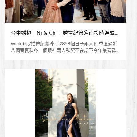
台中婚攝｜Ni ＆ Chi ｜婚禮紀錄＠南投時為驛行館/戶外美式婚禮
Wedding/婚禮紀實 牽手2858個日子兩人 四季度過近
八個春夏秋冬一個眼神兩人默契不在話下今年最喜歡
的婚禮之一＋Photographer＋ Jason Chien 簡孑婚紗/
婚禮平面攝影＋Videographer＋： Fade In 淡入影像 /
婚禮錄影 / 婚紗側錄＋Stylelist＋ V+J house
=======Copyright ⓒ Jason Chien Photography
Studio. ALL Rights======= 觀賞更多作品：
https://www.jcstudio.com.tw/IG：
https://www.instagram.com/jasonchien823/