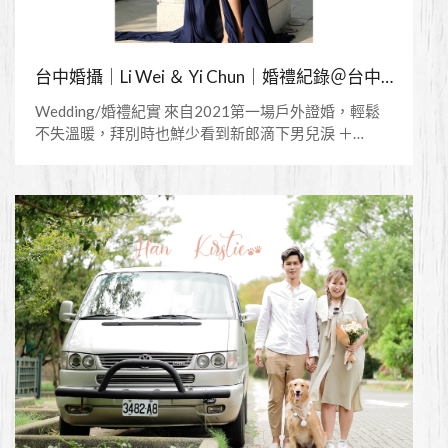
台中婚攝｜Li Wei ＆ Yi Chun｜婚禮紀錄＠台中林皇宮/戶外美式婚禮
Wedding/婚禮紀實 來自2021第一場戶外證婚，輕鬆
不失溫暖，拜別時也鮮少看到新郎滴下男兒淚 ＋
Photographer＋ Jason Chien 簡孑婚紗/婚禮平面攝影
＋Videographer＋： 饅頭爸團隊（楊森）＋Stylelist
＋ Shu Makeup l 小淑 ====Copyright ⓒ Jason Chien
Photography Studio. ALL Rights==== 觀賞更多作品：
https://www.jcstudio.com.tw/IG：
https://www.instagram.com/jasonchien823/