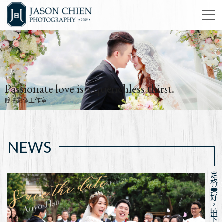
Passionate love is a quenchless thirst.
簡孑影像工作室
NEWS