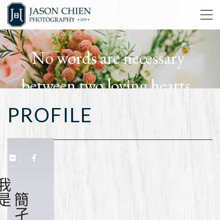
No words are necessary
between two loving hearts.
PROFILE
簡孑影像工作室
我是
簡孑