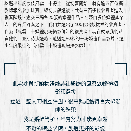
以選出年度最佳風雲二十得主。從初審開始，就有逾五百位攝
影師報名參加比賽，經初步篩選後，共有三百多位參賽者進入
複審階段，繳交三場各20張的婚禮作品。在經由多位婚禮產業
人士的專業評審之下，我們共選出了100位出類拔萃的參賽者，
作為【風雲二十婚禮現場攝影師】的複賽者！現在就讓我們恭
喜他們，並期待決選時，能透過90秒的單場婚禮作品影片，選
出年度最佳的【風雲二十婚禮現場攝影師】！
此次參與新娘物語雜誌社舉辦的風雲20婚禮攝
影師選拔
經過一整天的相互評圖，很高興能獲得百大攝影
師的殊榮
我是婚攝簡孑，唯有努力才能更卓越
不斷的精益求精，創造更好的影像