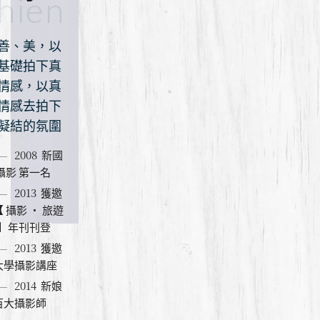
hien
善、美，以
基礎拍下真
情感，以真
情感去拍下
凝結的氛圍
2008
新國
攝影 第一名
2013
獲邀
 攝影 ‧ 旅遊
 】年刊刊登
2013
獲邀
大學攝影講座
2014
新娘
百大攝影師