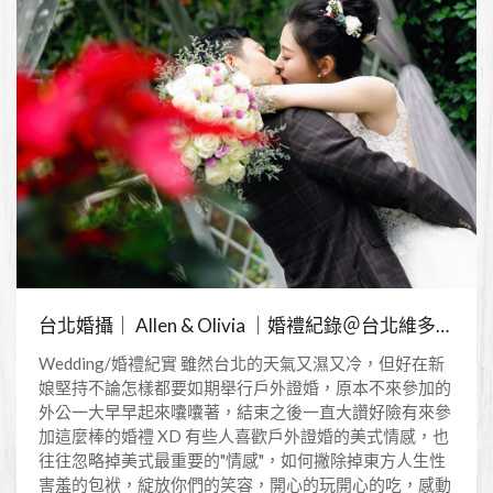
台北婚攝｜ Allen & Olivia ｜婚禮紀錄＠台北維多利亞酒店
Wedding/婚禮紀實 雖然台北的天氣又濕又冷，但好在新
娘堅持不論怎樣都要如期舉行戶外證婚，原本不來參加的
外公一大早早起來囔囔著，結束之後一直大讚好險有來參
加這麼棒的婚禮 XD 有些人喜歡戶外證婚的美式情感，也
往往忽略掉美式最重要的"情感"，如何撇除掉東方人生性
害羞的包袱，綻放你們的笑容，開心的玩開心的吃，感動