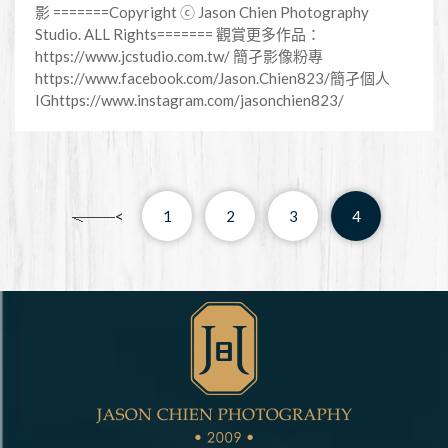
影 =======Copyright ⓒ Jason Chien Photography
Studio. ALL Rights======= 觀賞更多作品：
https://www.jcstudio.com.tw/ 簡孑影像粉專
https://www.facebook.com/Jason.Chien823/簡孑個人
IGhttps://www.instagram.com/jasonchien823/
<
1
2
3
4