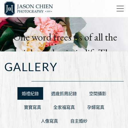
One word frees us of all the
weight and pain in life.That
GALLERY
word is love.
簡孑影像工作室
婚禮紀錄
週歲抓周記錄
空間攝影
寶寶寫真
全家福寫真
孕婦寫真
人像寫真
自主婚紗