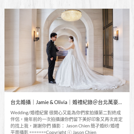
台北婚攝｜Jamie & Olivia｜婚禮紀錄＠台北萬豪酒店
Wedding/婚禮紀實 很開心又能為你們家拍攝第二對終成
伴侶，幾年前的一次拍攝讓你們留下美好印象又再次肯定
的找上我，謝謝你們 攝影： Jason Chien 簡孑婚紗/婚禮
平面攝影 =======Copyright ⓒ Jason Chien