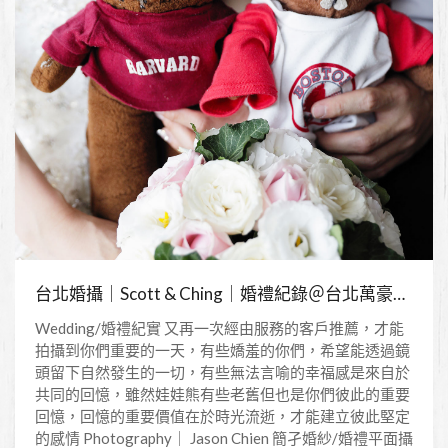
台北婚攝｜Scott & Ching｜婚禮紀錄＠台北萬豪酒店
Wedding/婚禮紀實 又再一次經由服務的客戶推薦，才能
拍攝到你們重要的一天，有些嬌羞的你們，希望能透過鏡
頭留下自然發生的一切，有些無法言喻的幸福感是來自於
共同的回憶，雖然娃娃熊有些老舊但也是你們彼此的重要
回憶，回憶的重要價值在於時光流逝，才能建立彼此堅定
的感情 Photography｜ Jason Chien 簡孑婚紗/婚禮平面攝