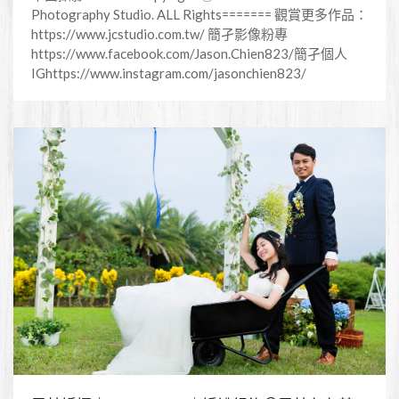
Photography Studio. ALL Rights======= 觀賞更多作品：
https://www.jcstudio.com.tw/ 簡孑影像粉專
https://www.facebook.com/Jason.Chien823/簡孑個人
IGhttps://www.instagram.com/jasonchien823/