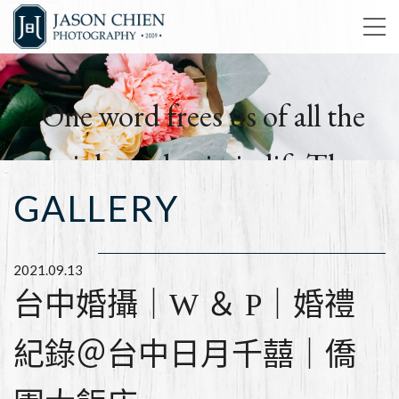
One word frees us of all the
weight and pain in life.That
GALLERY
word is love.
簡孑影像工作室
2021.09.13
台中婚攝｜W ＆ P｜婚禮
紀錄＠台中日月千囍｜僑