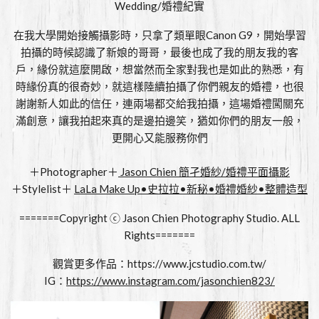
Wedding/婚禮紀實
在我大學開始接觸攝影時，只拿了類單眼Canon G9，開始學習
拍攝的時候認識了新娘的哥哥，最後也成了我的朋友我的客
戶，緣份就這麼開啟，想當然而全家對我也是如此的熟悉，有
時緣份真的很奇妙，就這樣陸續拍攝了你們親友的婚禮，也很
謝謝新人如此的信任，連兩場都交給我拍攝，這場婚禮闖關充
滿創意，讓我拍起來真的是邊拍邊笑，猶如你們的朋友一般，
更開心又能服務你們
＋Photographer＋
Jason Chien 簡孑婚紗/婚禮平面攝影
＋Stylelist＋
LaLa Make Up•史拉拉•新秘•婚禮婚紗•整體造型
=======Copyright ⓒ Jason Chien Photography Studio. ALL
Rights=======
觀賞更多作品：
https://www.jcstudio.com.tw/
IG：
https://www.instagram.com/jasonchien823/